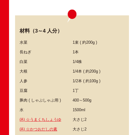
材料（3～4 人分）
水菜
1束 ( 約200g )
長ねぎ
1本
白菜
1/4株
大根
1/4本 ( 約200g )
人参
1/2本 ( 約100g )
豆腐
1丁
豚肉 ( しゃぶしゃぶ用 )
400～500g
水
1500ml
(A) ☆うまくちしょうゆ
大さじ2
(A) ☆かつおだしの素
大さじ2