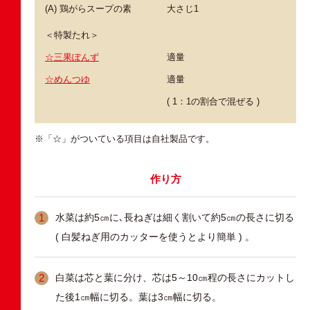
(A) 鶏がらスープの素
大さじ1
＜特製たれ＞
☆三果ぽんず
適量
☆めんつゆ
適量
( 1：1の割合で混ぜる )
※「☆」がついている項目は自社製品です。
作り方
水菜は約5㎝に､長ねぎは細く割いて約5㎝の長さに切る
( 白髪ねぎ用のカッターを使うとより簡単 ) 。
白菜は芯と葉に分け、芯は5～10㎝程の長さにカットし
た後1㎝幅に切る。葉は3㎝幅に切る。