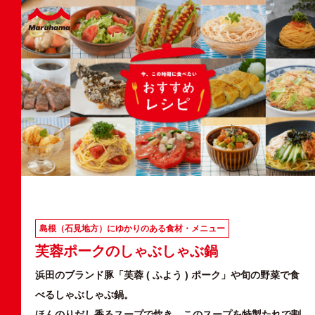
島根（石見地方）にゆかりのある食材・メニュー
芙蓉ポークのしゃぶしゃぶ鍋
浜田のブランド豚「芙蓉 ( ふよう ) ポーク」や旬の野菜で食
べるしゃぶしゃぶ鍋。
ほんのりだし香るスープで炊き、このスープを特製たれで割