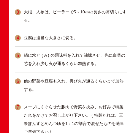
大根、人参は、ピーラーで5～10㎝の長さの薄切りにす
る。
豆腐は適当な大きさに切る。
鍋に水と ( A ) の調味料を入れて沸騰させ、先に白菜の
芯を入れ少し火が通るくらい加熱する。
他の野菜や豆腐も入れ、再び火が通るくらいまで加熱
する。
スープにくぐらせた豚肉で野菜を挟み、お好みで特製
たれをかけてお召し上がり下さい。 ( 特製たれは、三
果ぽんずとめんつゆを1：1の割合で混ぜたものを適量
ご準備下さい )