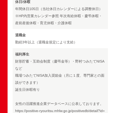
休日/休暇
年間休日105日（当社休日カレンダーによる調整休日）
※HP内営業カレンダー参照 年次有給休暇・慶弔休暇・
産前産後休暇・育児休暇・介護休暇
退職金
勤続3年以上（退職金規定により支給）
福利厚生
財形貯蓄・互助会制度（慶弔金等）・野村つみたてNISA
など
職場つみたてNISA加入奨励金（月に１度、専門家との面
談ができます）
誕生日休暇有り
女性の活躍推進企業データベースに公表しております。
https://positive-ryouritsu.mhlw.go.jp/positivedb/detail?id=